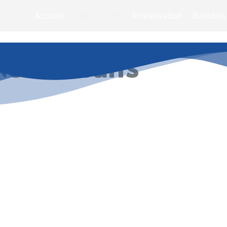
Accueil
Nos circuits
Privatisation
Balades
os circuits